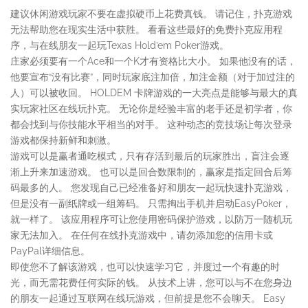
建议休闲游戏玩家不要在虚拟硬币上花费真钱。 请记住，扑克游戏
无法帮助您在现实生活中获胜。 看看这些最好的免费扑克应用程
序，与在线朋友一起玩Texas Hold’em Poker游戏。
庄家必须要有一个Ace和一个K才有资格比大小。 如果他没有的话，
他要宣布“没有比赛”，同时玩家底注加倍，加注金额（对于加过注的
人）可以被收回。 HOLDEM 卡牌游戏的一大亮点是能够与最大的真
实玩家社区在线玩扑克。 无论你是经验丰富的老手还是初学者，你
都会找到与你技能水平相当的对手。 这种动态的竞技场让每次登录
游戏都保持新鲜和刺激。
游戏可以是赢者通吃模式，只有存活到最后的玩家胜出，盲注会逐
渐上升来加速游戏。 也可以是回合数限制的，赢家是指定回合后筹
码最多的人。 您发现自己已经准备好和朋友一起玩快速扑克游戏，
但是没有一副纸牌或一组筹码。 只需掏出手机并启动EasyPoker，
就一样了。 该应用程序可让您使用密码保护游戏，以防万一随机玩
家无法加入。 在任何在线扑克游戏中，请勿添加您的信用卡或
PayPal详细信息。
即使您不了解该游戏，也可以快速学习它，并度过一个有趣的时
光，而无需花费任何实际的钱。 从技术上讲，您可以与不在您身边
的朋友一起通过互联网在线玩游戏，但前提是您不会聊天。 Easy